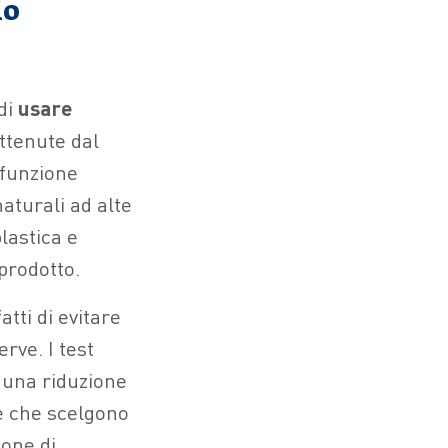
io
di
usare
ottenute dal
 funzione
aturali ad alte
lastica e
 prodotto.
tti di evitare
rve. I test
, una riduzione
de che scelgono
ione di