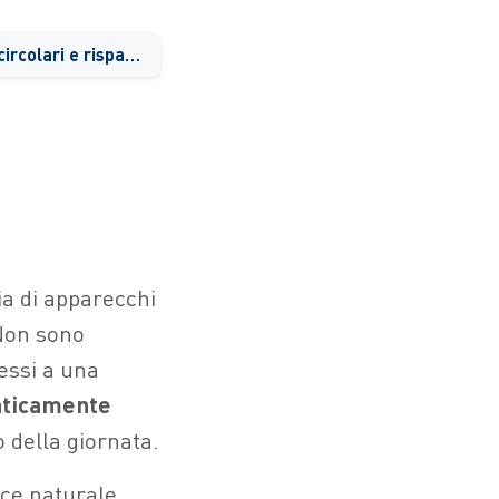
Tecnologia, materiali circolari e risparmio energetico
ia di apparecchi
 Non sono
essi a una
aticamente
 della giornata.
uce naturale,