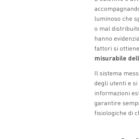
accompagnando i
luminoso che sp
o mal distribuit
hanno evidenziat
fattori si ottien
misurabile dell
Il sistema mess
degli utenti e s
informazioni es
garantire sempr
fisiologiche di c