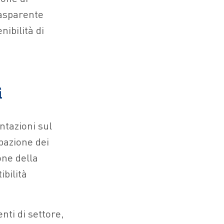
rasparente
nibilità di
i
ntazioni sul
pazione dei
one della
ibilità
nti di settore,