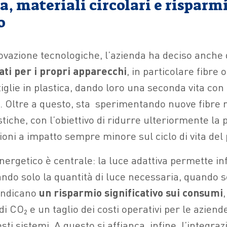
, materiali circolari e risparm
o
ovazione tecnologiche, l’azienda ha deciso anche 
lati per i propri apparecchi
, in particolare fibre 
iglie in plastica, dando loro una seconda vita con
 Oltre a questo, sta
sperimentando nuove fibre n
tiche, con l’obiettivo di ridurre ulteriormente la p
ioni a impatto sempre minore sul ciclo di vita del
ergetico è centrale: la luce adattiva permette infa
ndo solo la quantità di luce necessaria, quando se
 indicano
un risparmio significativo sui consumi
 di CO
₂
e un taglio dei costi operativi per le azien
sti sistemi. A questo si affianca, infine, l’integraz