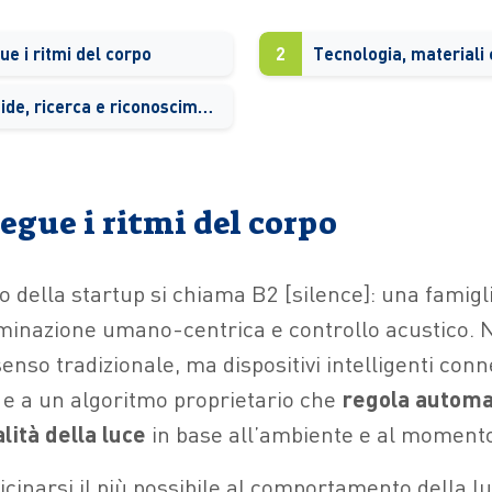
e i ritmi del corpo
2
Tre anni di sfide, ricerca e riconoscimenti
egue i ritmi del corpo
o della startup si chiama B2 [silence]: una famigl
uminazione umano-centrica e controllo acustico.
nso tradizionale, ma dispositivi intelligenti conn
 e a un algoritmo proprietario che
regola autom
lità della luce
in base all’ambiente e al momento
vicinarsi il più possibile al comportamento della l