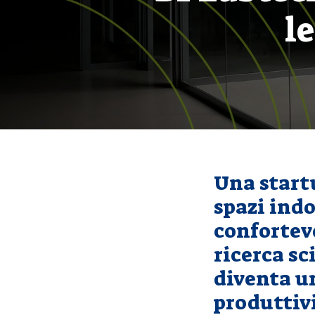
le
Una start
spazi indo
confortevo
ricerca sc
diventa u
produttiv