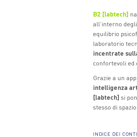
B2 [labtech]
nas
all’interno deg
equilibrio psico
laboratorio tec
incentrate sul
confortevoli ed
Grazie a un app
intelligenza
art
[labtech]
si pon
stesso di spazio
INDICE DEI CON