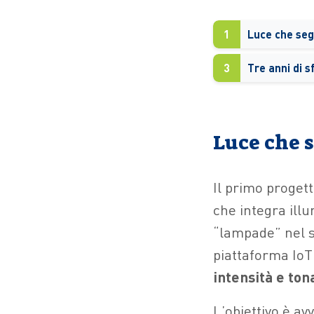
1
Luce che segu
3
Luce che s
Il primo progett
che integra ill
“lampade” nel se
piattaforma IoT
intensità e tona
L’obiettivo è av