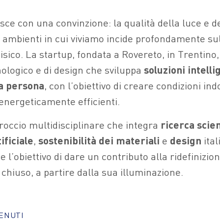
ce con una convinzione: la qualità della luce e d
li ambienti in cui viviamo incide profondamente su
fisico. La startup, fondata a Rovereto, in Trentino
nologico e di design che sviluppa
soluzioni intelli
la persona
, con l’obiettivo di creare condizioni in
 energeticamente efficienti.
roccio multidisciplinare che integra
ricerca
scien
ificiale
,
sostenibilità
dei
materiali
e
design
ital
e l’obiettivo di dare un contributo alla ridefinizio
 chiuso, a partire dalla sua illuminazione.
TENUTI