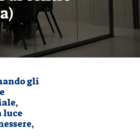
ta)
mando gli
 e
iale,
a luce
nessere,