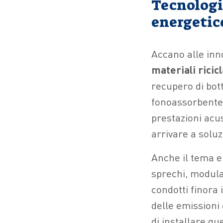
Tecnologia
energetic
Accano alle inn
materiali ricic
recupero di bott
fonoassorbente.
prestazioni acus
arrivare a soluz
Anche il tema en
sprechi, modula
condotti finora
delle emissioni
di installare que