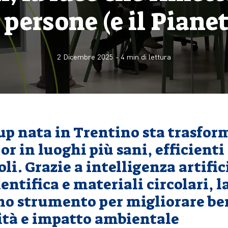
 persone (e il Piane
2 Dicembre 2025
-
4
min di lettura
up nata in Trentino sta trasfor
or in luoghi più sani, efficienti
li. Grazie a intelligenza artific
ientifica e materiali circolari, l
no strumento per migliorare be
ità e impatto ambientale