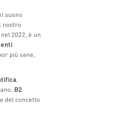
el suono
l nostro
, nel 2022, è un
genti
door più sane,
tifica
,
iano,
B2
ne del concetto