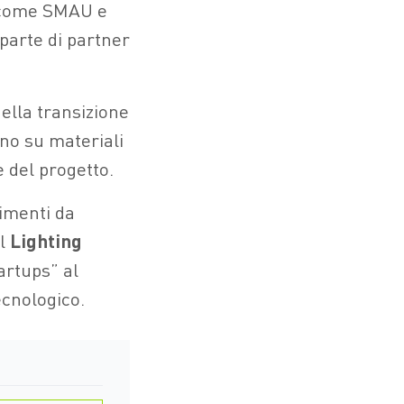
i come SMAU e
parte di partner
ella transizione
no su materiali
 del progetto.
timenti da
el
Lighting
artups” al
ecnologico.