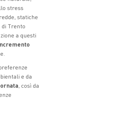
lo stress
redde, statiche
à di Trento
nzione a questi
 incremento
e.
 preferenze
bientali e da
iornata
, così da
genze