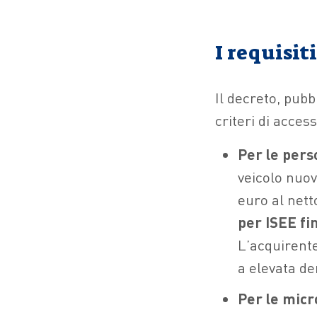
I requisit
Il decreto, pubb
criteri di access
Per le pers
veicolo nuov
euro al nett
per ISEE fi
L’acquirente
a elevata de
Per le mic