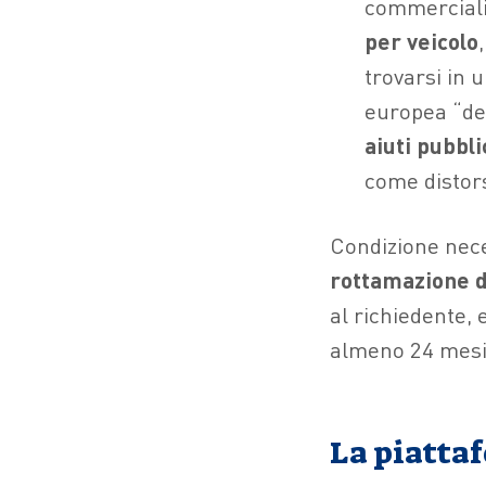
commerciali 
per veicolo
trovarsi in 
europea “de 
aiuti pubbl
come distors
Condizione nece
rottamazione di
al richiedente,
almeno 24 mesi
La piattaf