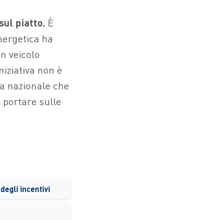
sul piatto.
È
Energetica ha
un veicolo
niziativa non è
ia nazionale che
i portare sulle
 degli incentivi