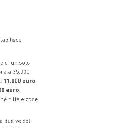
stabilisce i
to di un solo
ore a 35.000
E:
11.000 euro
00 euro
.
cioè città e zone
a due veicoli