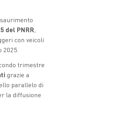
 esaurimento
.5 del PNRR
,
geri con veicoli
o 2025.
econdo trimestre
ti
grazie a
lo parallelo di
r la diffusione