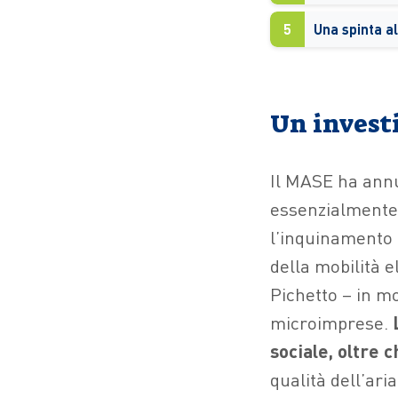
5
Un invest
Il MASE ha annu
essenzialmente a
l’inquinamento 
della mobilità e
Pichetto – in mo
microimprese.
sociale, oltre 
qualità dell’aria 