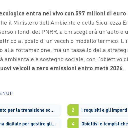
ecologica entra nel vivo con 597 milioni di euro 
che il Ministero dell’Ambiente e della Sicurezza 
verso i fondi del PNRR, a chi sceglierà un’auto o 
trico al posto di un vecchio modello termico. L’i
vo alla rottamazione, ma un tassello della strateg
tà ambientale e sostegno sociale, con l’obiettivo d
uovi veicoli a zero emissioni entro metà 2026
.
TENUTI
Un investimento per la transizione sostenibile
2
I requisiti e gli importi
La piattaforma digitale per gestire gli incentivi
4
Obiettivi e tempistiche