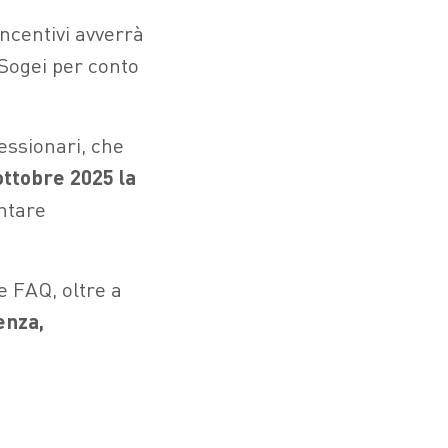
incentivi avverrà
 Sogei per conto
cessionari, che
ttobre 2025 la
ntare
e FAQ, oltre a
enza,