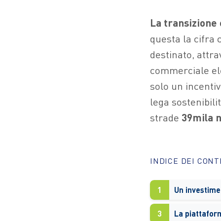
La transizione 
questa la cifra 
destinato, attra
commerciale elet
solo un incenti
lega sostenibili
strade
39mila n
INDICE DEI CON
1
3