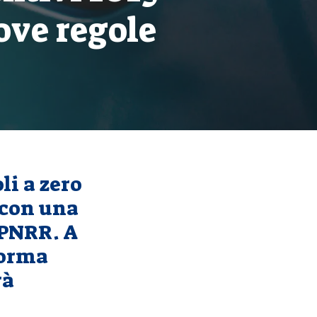
ove regole
li a zero
 con una
 PNRR. A
forma
rà