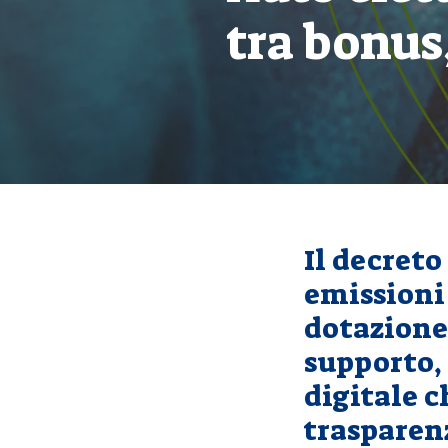
tra bonus
Il decreto
emissioni 
dotazione 
supporto,
digitale c
trasparenz