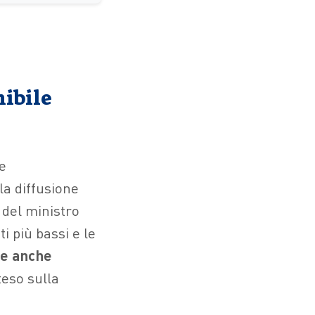
nibile
a
re
la diffusione
 del ministro
i più bassi e le
re anche
teso sulla