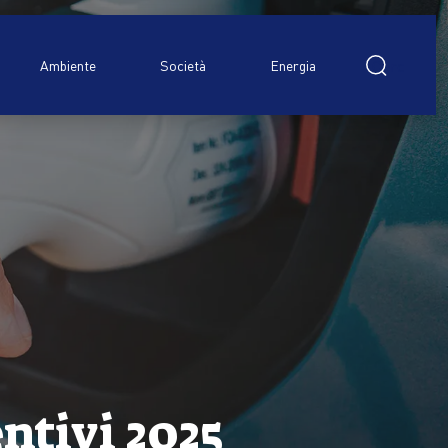
Ricerca
per:
Ambiente
Società
Energia
entivi 2025