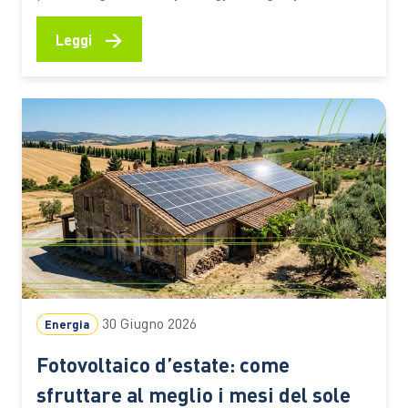
grandi sistemi di accumulo a batteria chiamati a
bilanciare produzione e consumi e a garantire
→
Leggi
maggiore flessibilità alla rete. Ecco perché l’Italia
sta diventando uno dei mercati europei più dinamici
Nelle ore centrali di…
30 Giugno 2026
Energia
Fotovoltaico d’estate: come
sfruttare al meglio i mesi del sole