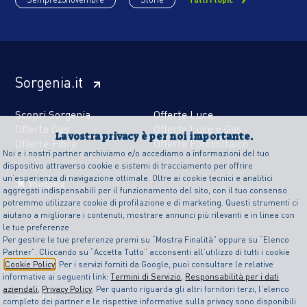
Sorgenia.it
Scopri Sorgenia
Offerte Luce
Offerte Gas
Offerte Luce e Gas
La vostra privacy è per noi importante.
Offerte Fibra
Offerte Fotovoltaico
Noi e i nostri partner archiviamo e/o accediamo a informazioni del tuo
dispositivo attraverso cookie e sistemi di tracciamento per offrire
un’esperienza di navigazione ottimale. Oltre ai cookie tecnici e analitici
aggregati indispensabili per il funzionamento del sito, con il tuo consenso
potremmo utilizzare cookie di profilazione e di marketing. Questi strumenti ci
aiutano a migliorare i contenuti, mostrare annunci più rilevanti e in linea con
le tue preferenze
Per gestire le tue preferenze premi su “Mostra Finalità” oppure su “Elenco
Partner”. Cliccando su “Accetta Tutto” acconsenti all’utilizzo di tutti i cookie
Cookie Policy
. Per i servizi forniti da Google, puoi consultare le relative
informative ai seguenti link:
Termini di Servizio
,
Responsabilità per i dati
aziendali
,
Privacy Policy
. Per quanto riguarda gli altri fornitori terzi, l’elenco
Seguici su
completo dei partner e le rispettive informative sulla privacy sono disponibili