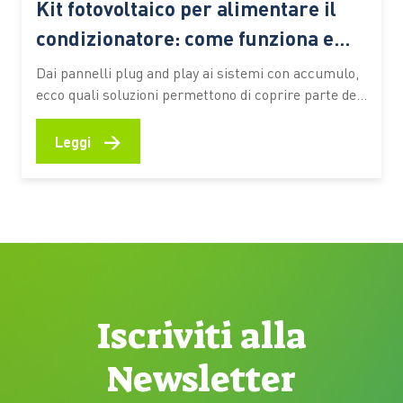
Kit fotovoltaico per alimentare il
condizionatore: come funziona e
detrazioni
Dai pannelli plug and play ai sistemi con accumulo,
ecco quali soluzioni permettono di coprire parte dei
consumi estivi, quali incentivi fiscali sono disponibili
e quando l’investimento può risultare conveniente
→
Leggi
Con l’arrivo della stagione calda, il condizionatore
diventa uno degli elettrodomestici che incidono
maggiormente sui consumi elettrici domestici. Per
questo…
Iscriviti alla
Newsletter