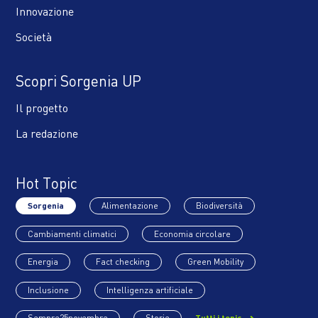
Innovazione
Società
Scopri Sorgenia UP
Il progetto
La redazione
Hot Topic
Sorgenia
Alimentazione
Biodiversità
Cambiamenti climatici
Economia circolare
Energia
Fact checking
Green Mobility
Inclusione
Intelligenza artificiale
Sempre25novembre
Storie
Tutti i topic