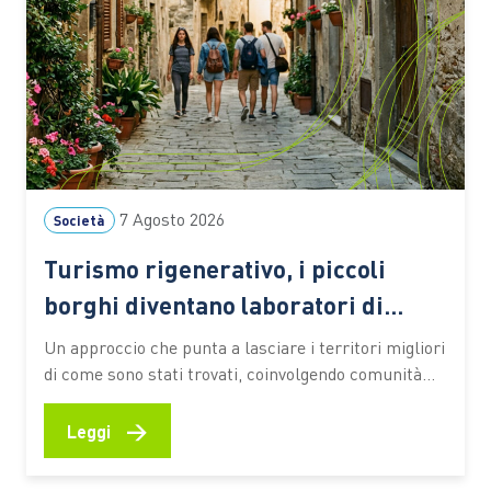
7 Agosto 2026
Società
Turismo rigenerativo, i piccoli
borghi diventano laboratori di
rinascita
Un approccio che punta a lasciare i territori migliori
di come sono stati trovati, coinvolgendo comunità
locali, imprese e visitatori nella valorizzazione delle
identità culturali e nella creazione di nuove
→
Leggi
opportunità economiche Il turismo può contribuire
a “consumare” un territorio oppure a rigenerarlo.