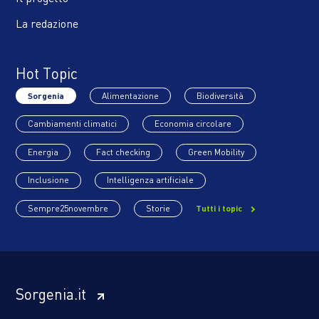
La redazione
Hot Topic
Sorgenia
Alimentazione
Biodiversità
Cambiamenti climatici
Economia circolare
Energia
Fact checking
Green Mobility
Inclusione
Intelligenza artificiale
Sempre25novembre
Storie
Tutti i topic
Sorgenia.it