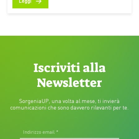
→
Leggi
scalpitante e desiderosa di tempi migliori. Alle
latitudini italiane, molte categorie della biodiversità
devono infatti fare i conti ogni anno con un lungo
periodo…
Iscriviti alla
Newsletter
SorgeniaUP, una volta al mese, ti invierà
comunicazioni che sono davvero rilevanti per te.