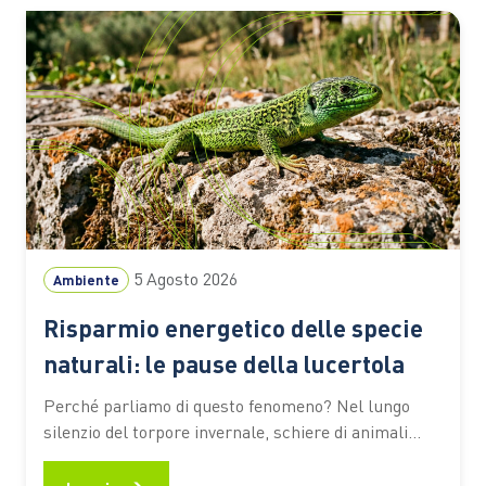
La differenza sta nel modo in cui…
5 Agosto 2026
Ambiente
Risparmio energetico delle specie
naturali: le pause della lucertola
Perché parliamo di questo fenomeno? Nel lungo
silenzio del torpore invernale, schiere di animali
continuano a vivere indisturbati una vita
particolarmente calma e celata, eppure ancora