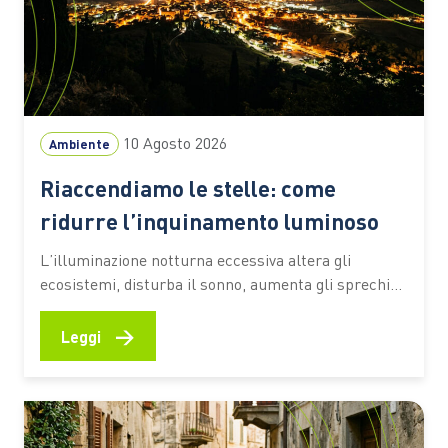
10 Agosto 2026
Ambiente
Riaccendiamo le stelle: come
ridurre l’inquinamento luminoso
L’illuminazione notturna eccessiva altera gli
ecosistemi, disturba il sonno, aumenta gli sprechi
energetici e cancella il cielo. Dalle lampade
schermate ai sensori di movimento, anche le scelte
→
Leggi
quotidiane possono contribuire a limitare il
fenomeno Alzare gli occhi al cielo e distinguere la
Via Lattea diventa sempre più difficile: per milioni…