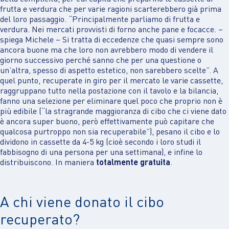
frutta e verdura che per varie ragioni scarterebbero già prima
del loro passaggio. “Principalmente parliamo di frutta e
verdura. Nei mercati provvisti di forno anche pane e focacce. –
spiega Michele – Si tratta di eccedenze che quasi sempre sono
ancora buone ma che loro non avrebbero modo di vendere il
giorno successivo perché sanno che per una questione o
un’altra, spesso di aspetto estetico, non sarebbero scelte”. A
quel punto, recuperate in giro per il mercato le varie cassette,
raggruppano tutto nella postazione con il tavolo e la bilancia,
fanno una selezione per eliminare quel poco che proprio non è
più edibile (“la stragrande maggioranza di cibo che ci viene dato
è ancora super buono, però effettivamente può capitare che
qualcosa purtroppo non sia recuperabile”), pesano il cibo e lo
dividono in cassette da 4-5 kg (cioè secondo i loro studi il
fabbisogno di una persona per una settimana), e infine lo
distribuiscono. In maniera
totalmente gratuita
.
A chi viene donato il cibo
recuperato?