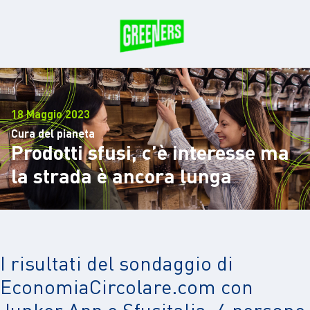
18 Maggio 2023
Cura del pianeta
Prodotti sfusi, c’è interesse ma
la strada è ancora lunga
I risultati del sondaggio di
EconomiaCircolare.com con
Junker App e Sfusitalia: 4 persone