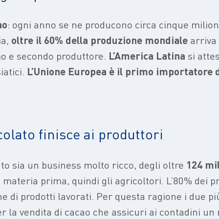
ao
: ogni anno se ne producono circa cinque milioni
ia,
oltre il 60% della produzione mondiale
arriva
mo e secondo produttore.
L’America
Latina
si atte
iatici.
L’Unione Europea è il
primo importatore d
colato finisce ai produttori
to sia un business molto ricco, degli oltre
124 mil
 materia prima, quindi gli agricoltori. L’80% dei pro
e di prodotti lavorati. Per questa ragione i due pi
r la vendita di cacao che assicuri ai contadini un