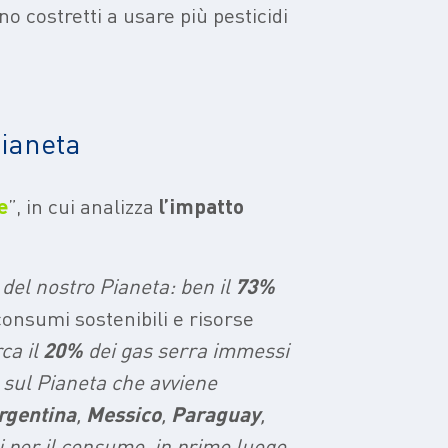
ono costretti a usare più pesticidi
Pianeta
e
”, in cui analizza
l’impatto
 del nostro Pianeta: ben il
73%
consumi sostenibili e risorse
ca il
20%
dei gas serra immessi
sul Pianeta che avviene
rgentina
,
Messico
,
Paraguay
,
i per il consumo, in primo luogo,