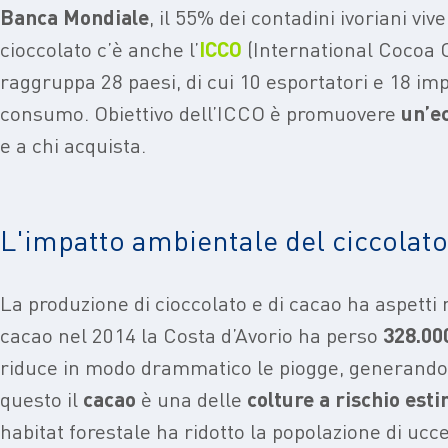
Banca Mondiale
, il 55% dei contadini ivoriani viv
cioccolato c’è anche l
’
ICCO
(International Cocoa O
raggruppa 28 paesi, di cui 10 esportatori e 18 im
consumo. Obiettivo dell’ICCO è promuovere
un’e
e a chi acquista.
L'impatto ambientale del ciccolato
La produzione di cioccolato e di cacao ha aspetti 
cacao nel 2014 la Costa d’Avorio ha perso
328.000
riduce in modo drammatico le piogge, generando si
questo il
cacao
è una delle
colture a rischio esti
habitat forestale ha ridotto la popolazione di ucc