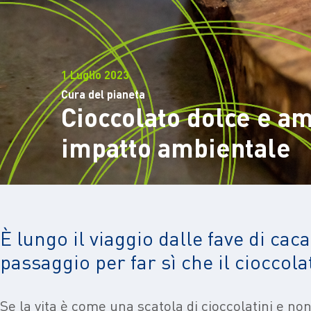
1 Luglio 2023
Cura del pianeta
Cioccolato dolce e a
impatto ambientale
È lungo il viaggio dalle fave di ca
passaggio per far sì che il cioccol
Se la vita è come una scatola di cioccolatini e non