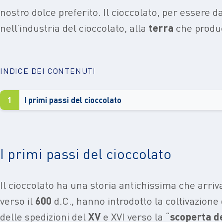
nostro dolce preferito. Il cioccolato, per essere 
nell’industria del cioccolato, alla
terra
che produc
INDICE DEI CONTENUTI
1
I primi passi del cioccolato
I primi passi del cioccolato
Il cioccolato ha una
storia antichissima
che arriva
verso il
600
d.C., hanno introdotto la coltivazione 
delle spedizioni del
XV
e XVI verso la “
scoperta d