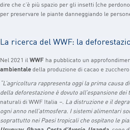
dire che c’è più spazio per gli insetti (che perdono
per preservare le piante danneggiando le persone, 
La ricerca del WWF: la deforestazi
Nel 2021 il
WWF
ha pubblicato un approfondiment
ambientale
della produzione di cacao e zucchero
“L’agricoltura rappresenta oggi la prima causa d
della deforestazione è dovuto all’espansione dei t
naturali di WWF Italia
–. La distruzione e il degra
ogni anno nell’atmosfera. I sistemi alimentari so
soprattutto nei Paesi tropicali che ospitano le p
Uruguay
,
Ghana
,
Costa
d’Avorio
,
Uganda
, sono d