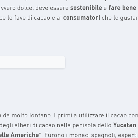
davvero dolce, deve essere
sostenibile
e
fare
bene
e le fave di cacao e ai
consumatori
che lo gusta
 da molto lontano. I primi a utilizzare il cacao c
degli alberi di cacao nella penisola dello
Yucatan
elle Americhe
”. Furono i monaci spagnoli, espert