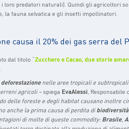
 i loro predatori naturali). Quindi gli agricoltori s
la fauna selvatica e gli insetti impollinatori.
one causa il 20% dei gas serra del 
o dal titolo “
Zucchero e Cacao, due storie amar
.
i
deforestazione
nelle aree tropicali e subtropicali
erreni agricoli –
spiega
Eva
Alessi
, Responsabile 
do delle foreste e degli habitat causano inoltre cir
no anche la prima causa di perdita di
biodiversità
iantagioni di molte di queste commodity:
Brasile
,
A
iventati terre destinate alla produzione di aliment