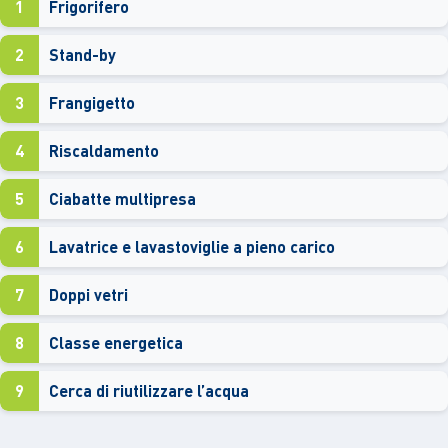
1
Frigorifero
2
Stand-by
3
Frangigetto
4
Riscaldamento
5
Ciabatte multipresa
6
Lavatrice e lavastoviglie a pieno carico
7
Doppi vetri
8
Classe energetica
9
Cerca di riutilizzare l’acqua