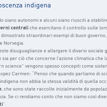
noscenza indigena
 siano autonomi e alcuni siano riusciti a stabilir
verni centrali
che esercitano il controllo sulle loro
o dimostrato straordinari esempi di buon governo
 e Norvegia.
e disuguaglianze e allargare il divario sociale gi
 sia per ciò che concerne l’azione climatica che 
rn science” vengono spesso concepiti come siste
Lopez Carmen: “Penso che quando parliamo di sc
ndigena non abbia la stessa validità di quella oc
e
, che sono state raccolte inizialmente da popolaz
enza. Se ci rendiamo conto che non siamo così dive
ti
”.