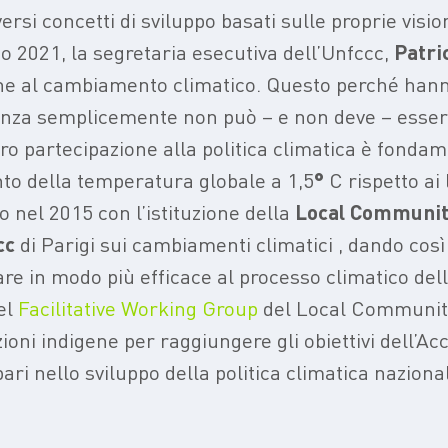
rsi concetti di sviluppo basati sulle proprie visio
sto 2021, la segretaria esecutiva dell’Unfccc,
Patri
one al cambiamento climatico. Questo perché hann
cenza semplicemente non può – e non deve – essere
loro partecipazione alla politica climatica è fonda
nto della temperatura globale a 1,5
°
C rispetto ai 
o nel 2015 con l’istituzione della
Local Communit
cc
di Parigi sui cambiamenti climatici , dando così
are in modo più efficace al processo climatico del
el
Facilitative Working Group
del Local Communiti
oni indigene per raggiungere gli obiettivi dell’Acc
ri nello sviluppo della politica climatica naziona