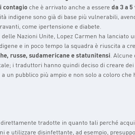
i contagio
che è arrivato anche a essere
da 3 a 5
tà indigene sono già di base più vulnerabili, av
ggravanti, come ipertensione e diabete.
e delle Nazioni Unite, Lopez Carmen ha lanciato u
ndigene e in poco tempo la squadra è riuscita a cr
che, russe, sudamericane e statunitensi
. Alcune 
le; i traduttori hanno quindi deciso di creare dei
e a un pubblico più ampio e non solo a coloro che
 direttamente tradotte in quanto tali perché acqu
ani e
utilizzare disinfettante, ad esempio, presuppo