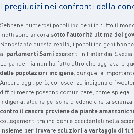
I pregiudizi nei confronti della co
Sebbene numerosi popoli indigeni in tutto il mondo
molti sono ancora s
otto l’autorità ultima dei go
Nonostante questa realtà, i popoli indigeni hann
ai
parlamenti Sámi
esistenti in Finlandia, Svezia
La pandemia non ha fatto altro che aggravare quest
delle popolazioni indigene
, dunque, è importante
Ancora oggi, però, conoscenza indigena e “weste
difficilmente possono comunicare, come spiega 
indigena, alcune persone credono che la scienza i
contro il cancro proviene da piante amazzonich
collegamenti tra indigeni e occidentali nella sci
insieme per trovare soluzioni a vantaggio di tut