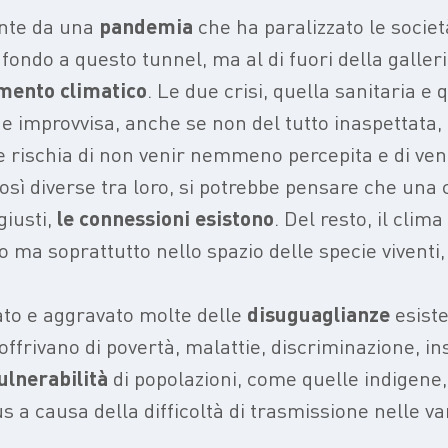
ente da una
pandemia
che ha paralizzato le societ
fondo a questo tunnel, ma al di fuori della galleri
amento climatico
. Le due crisi, quella sanitaria e 
e improvvisa, anche se non del tutto inaspettata, 
e rischia di non venir nemmeno percepita e di ve
ì diverse tra loro, si potrebbe pensare che una c
giusti,
le connessioni esistono
. Del resto, il clim
a soprattutto nello spazio delle specie viventi, i
to e aggravato molte delle
disuguaglianze
esiste
offrivano di povertà, malattie, discriminazione, ins
ulnerabilità
di popolazioni, come quelle indigene,
s a causa della difficoltà di trasmissione nelle va