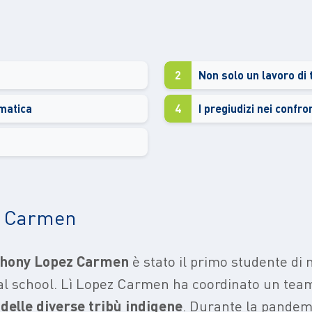
2
Non solo un lavoro di
imatica
4
I pregiudizi nei confr
ez Carmen
thony Lopez Carmen
è stato il primo studente di
l school. Lì Lopez Carmen ha coordinato un team 
delle diverse tribù indigene
. Durante la pandemi