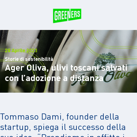
28 Aprile 2023
Storie di sostenibilità
Ager Oliva, ulivi toscani salvati
con l’adozione a distanza
Tommaso Dami, founder della
startup, spiega il successo della
sua idea: “Prendiamo in affitto i