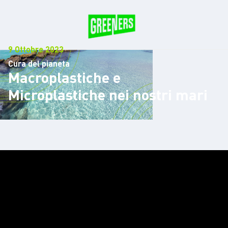
9 Ottobre 2023
Cura del pianeta
Macroplastiche e
Microplastiche nei nostri mari