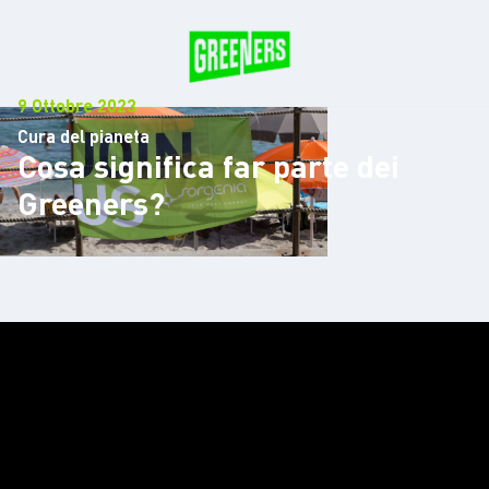
9 Ottobre 2023
Cura del pianeta
Cosa significa far parte dei
Greeners?