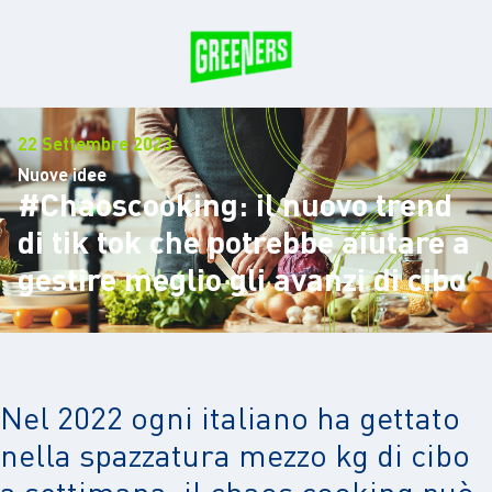
22 Settembre 2023
Nuove idee
#Chaoscooking: il nuovo trend
di tik tok che potrebbe aiutare a
gestire meglio gli avanzi di cibo
Nel 2022 ogni italiano ha gettato
nella spazzatura mezzo kg di cibo
a settimana: il chaos cooking può