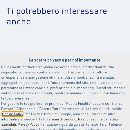
Ti potrebbero interessare
anche
La vostra privacy è per noi importante.
Noi e i nostri partner archiviamo e/o accediamo a informazioni del tuo
dispositivo attraverso cookie e sistemi di tracciamento per offrire
un’esperienza di navigazione ottimale. Oltre ai cookie tecnici e analitici
aggregati indispensabili per il funzionamento del sito, con il tuo consenso
potremmo utilizzare cookie di profilazione e di marketing. Questi strumenti ci
aiutano a migliorare i contenuti, mostrare annunci più rilevanti e in linea con
le tue preferenze
Per gestire le tue preferenze premi su “Mostra Finalità” oppure su “Elenco
Partner”. Cliccando su “Accetta Tutto” acconsenti all’utilizzo di tutti i cookie
Cookie Policy
. Per i servizi forniti da Google, puoi consultare le relative
28 Marzo 2023
informative ai seguenti link:
Termini di Servizio
,
Responsabilità per i dati
aziendali
,
Privacy Policy
. Per quanto riguarda gli altri fornitori terzi, l’elenco
L’attivismo climatico in
completo dei partner e le rispettive informative sulla privacy sono disponibili